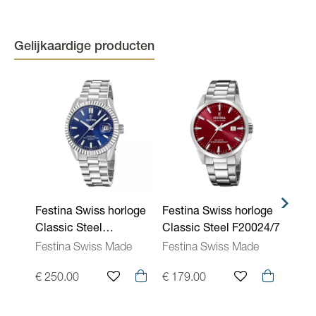
Kleur kast
Geelgoudkleurig
Kleur band
Geelgoudkleurig
Gelijkaardige producten
Kleur wijzerplaat
Zwart
Binnenwerk
Quartz
Waterdichtheid
10 ATM - 100 meter
Kenmerken Uurwerken
Swiss Made, Vouwsluiting
Festina Swiss horloge
Festina Swiss horloge
Festi
Classic Steel
Classic Steel F20024/7
Class
F20084/B
F200
Festina Swiss Made
Festina Swiss Made
Fest
€ 250.00
€ 179.00
€ 25