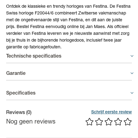
Ontdek de klassieke en trendy horloges van Festina. De Festina
Swiss horloge F20044/6 combineert Zwitserse vakmanschap
met de ongeëvenaarde stijl van Festina, en dit aan de juiste
prijs. Bestel Festina eenvoudig online bij Jan Maes. Als offcieel
verdeler van Festina leveren we je nieuwste aanwinst met zorg
bij je thuis in de bijhorende horlogedoos, inclusief twee jaar
garantie op fabricagefouten.
Technische specificaties
Ontdek de klassieke en trendy horloges van Festina. De Festina
Garantie
Swiss horloge F20044/6 combineert Zwitserse vakmanschap
met de ongeëvenaarde stijl van Festina, en dit aan de juiste
Horloges - 2 jaar garantie
prijs. Bestel Festina eenvoudig online bij Jan Maes. Als offcieel
Specificaties
verdeler van Festina leveren we je nieuwste aanwinst met zorg
Op uurwerken voorziet de fabrikant een gelimiteerde waarborg
bij je thuis in de bijhorende horlogedoos, inclusief twee jaar
van 2 jaar op fabricagefouten aan het binnenwerk.
Materiaal band
Staal
garantie op fabricagefouten.
Schrijf eerste review
Reviews
(0)
Nog geen reviews
Materiaal kast
Staal
Kastdiameter
41 mm