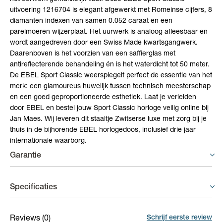
uitvoering 1216704 is elegant afgewerkt met Romeinse cijfers, 8
diamanten indexen van samen 0.052 caraat en een
parelmoeren wijzerplaat. Het uurwerk is analoog afleesbaar en
wordt aangedreven door een Swiss Made kwartsgangwerk.
Daarenboven is het voorzien van een saffierglas met
antireflecterende behandeling én is het waterdicht tot 50 meter.
De EBEL Sport Classic weerspiegelt perfect de essentie van het
merk: een glamoureus huwelijk tussen technisch meesterschap
en een goed geproportioneerde esthetiek. Laat je verleiden
door EBEL en bestel jouw Sport Classic horloge veilig online bij
Jan Maes. Wij leveren dit staaltje Zwitserse luxe met zorg bij je
thuis in de bijhorende EBEL horlogedoos, inclusief drie jaar
internationale waarborg.
Garantie
Horloges - 3 jaar garantie
Specificaties
Op uurwerken voorziet de fabrikant een gelimiteerde waarborg
van 3 jaar op fabricagefouten aan het binnenwerk.
Materiaal band
Staal
Schrijf eerste review
Reviews
(0)