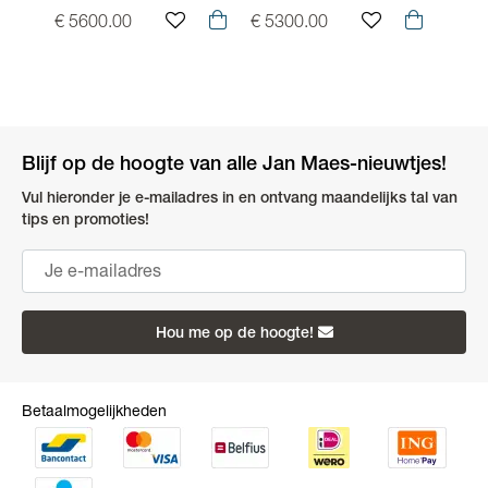
€ 5600.00
€ 5300.00
€ 37
Blijf op de hoogte van alle Jan Maes-nieuwtjes!
Vul hieronder je e-mailadres in en ontvang maandelijks tal van
tips en promoties!
Hou me op de hoogte!
Betaalmogelijkheden