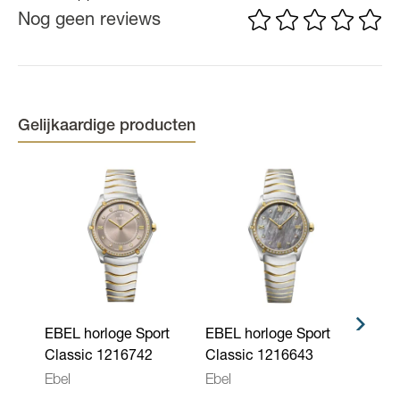
Nog geen reviews
Materiaal kast
Staal
Kastdiameter
33 mm
Kleur kast
Zilverkleurig
Kleur band
Zilverkleurig
Gelijkaardige producten
Kleur wijzerplaat
Bezet met briljant, Zilverkleurig
Binnenwerk
Quartz
Waterdichtheid
5 ATM - 50 meter
Kenmerken
Swiss Made, Saffierglas, Aflezing:
Uurwerken
analoog, Vouwsluiting
EBEL horloge Sport
EBEL horloge Sport
EBEL
Classic 1216742
Classic 1216643
Clas
Ebel
Ebel
Ebel