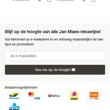
€ 5600.00
€ 5300.00
€ 37
Blijf op de hoogte van alle Jan Maes-nieuwtjes!
Vul hieronder je e-mailadres in en ontvang maandelijks tal van
tips en promoties!
Hou me op de hoogte!
Betaalmogelijkheden