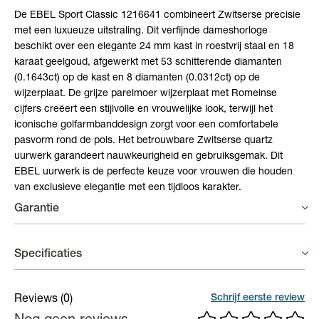
De EBEL Sport Classic 1216641 combineert Zwitserse precisie
met een luxueuze uitstraling. Dit verfijnde dameshorloge
beschikt over een elegante 24 mm kast in roestvrij staal en 18
karaat geelgoud, afgewerkt met 53 schitterende diamanten
(0.1643ct) op de kast en 8 diamanten (0.0312ct) op de
wijzerplaat. De grijze parelmoer wijzerplaat met Romeinse
cijfers creëert een stijlvolle en vrouwelijke look, terwijl het
iconische golfarmbanddesign zorgt voor een comfortabele
pasvorm rond de pols. Het betrouwbare Zwitserse quartz
uurwerk garandeert nauwkeurigheid en gebruiksgemak. Dit
EBEL uurwerk is de perfecte keuze voor vrouwen die houden
van exclusieve elegantie met een tijdloos karakter.
Garantie
Horloges - 3 jaar garantie
Specificaties
Op uurwerken voorziet de fabrikant een gelimiteerde waarborg
van 3 jaar op fabricagefouten aan het binnenwerk.
Materiaal band
Staal met 18 karaat goud
Schrijf eerste review
Reviews
(0)