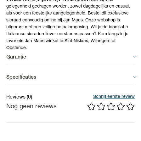
gelegenheid gedragen worden, zowel dagdagelijks en casual,
als voor een feestelijke aangelegenheid. Bestel dit exclusieve
sieraad eenvoudig online bij Jan Maes. Onze webshop is
uitgerust met een veilige betaalomgeving. Wil je de iconische
Italiaanse sieraden liever eerst eens passen? Kom langs in je
favoriete Jan Maes winkel te Sint-Niklaas, Wijnegem of
Oostende.
Garantie
Juwelen - 6 maand garantie
Specificaties
Er geldt een garantieperiode van 6 maand op productiefouten.
Materiaal
18 karaat goud
Schrijf eerste review
Reviews
(0)
Nog geen reviews
Kleur
Geelgoudkleurig