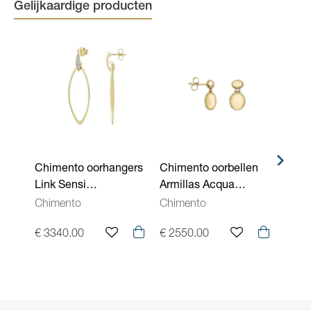
Gelijkaardige producten
Chimento oorhangers
Chimento oorbellen
Chim
Link Sensi
Armillas Acqua
Armil
1O07546B11000
1O04909BB1000
geel
Chimento
Chimento
Chim
brilja
€ 3340.00
€ 2550.00
€ 25
1O04