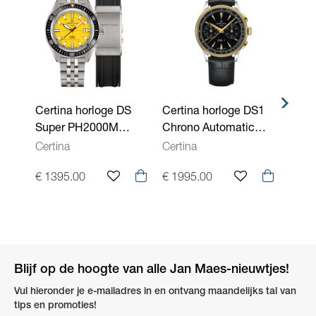
Kleur
Zwart
wijzerplaat
Binnenwerk
Automatisch
Waterdichtheid
30 ATM - 300 meter
Swiss Made, Saffierglas, Nivachron®
Certina horloge DS
Certina horloge DS1
Certi
Kenmerken
balansveer, Super-LumiNova® , Aflezing:
Super PH2000M
Chrono Automatic
Supe
Uurwerken
analoog, Gespsluiting
Powermatic 80
C0294622605100
Powe
Certina
Certina
Certi
C0506074436102
C050
€ 1395.00
€ 1995.00
€ 13
Blijf op de hoogte van alle Jan Maes-nieuwtjes!
Vul hieronder je e-mailadres in en ontvang maandelijks tal van
tips en promoties!