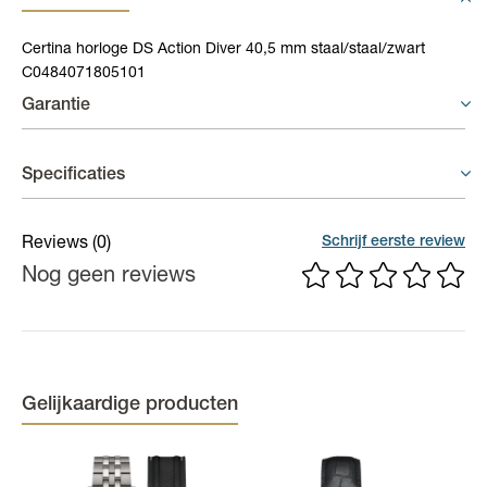
Certina horloge DS Action Diver 40,5 mm staal/staal/zwart
C0484071805101
Garantie
Horloges - 2 jaar garantie
Specificaties
Op uurwerken voorziet de fabrikant een gelimiteerde waarborg
van 2 jaar op fabricagefouten aan het binnenwerk.
Materiaal band
Nylon
Schrijf eerste review
Reviews
(0)
Nog geen reviews
Gangreserve
ca. 80 uur
uurwerk
Materiaal kast
Staal
Kastdiameter
40 mm
Gelijkaardige producten
Kleur kast
Zilverkleurig
Kleur band
Zwart, Geel