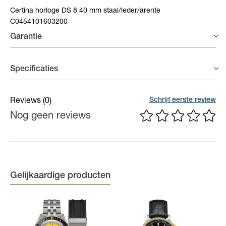
Certina horloge DS 8 40 mm staal/leder/arente
C0454101603200
Garantie
Horloges - 2 jaar garantie
Specificaties
Op uurwerken voorziet de fabrikant een gelimiteerde waarborg
van 2 jaar op fabricagefouten aan het binnenwerk.
Materiaal band
Leder
Schrijf eerste review
Reviews
(0)
Nog geen reviews
Materiaal kast
Staal
Kastdiameter
40 mm
Kleur kast
Zilverkleurig
Kleur band
Zwart
Gelijkaardige producten
Kleur wijzerplaat
Zilverkleurig
Binnenwerk
Quartz