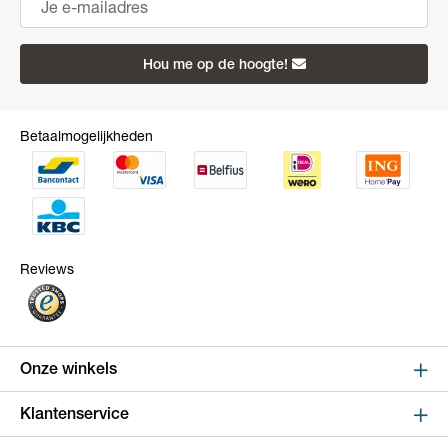
Hou me op de hoogte!
Betaalmogelijkheden
Reviews
Onze winkels
Sint Niklaas
Klantenservice
Kapelstraat 100, shop 123