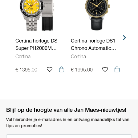
Waterdichtheid
10 ATM - 100 meter
Kenmerken
Swiss Made, Saffierglas, Aflezing:
Uurwerken
analoog, Gespsluiting
Certina horloge DS
Certina horloge DS1
Certi
Super PH2000M
Chrono Automatic
Supe
Powermatic 80
C0294622605100
Powe
Certina
Certina
Certi
C0506074436102
C050
€ 1395.00
€ 1995.00
€ 13
Blijf op de hoogte van alle Jan Maes-nieuwtjes!
Vul hieronder je e-mailadres in en ontvang maandelijks tal van
tips en promoties!