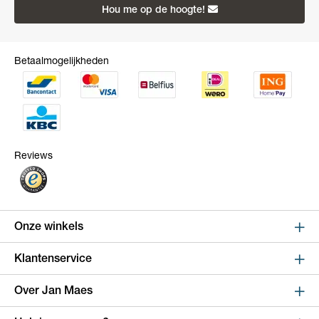
Hou me op de hoogte!
Betaalmogelijkheden
Reviews
Onze winkels
Sint Niklaas
Klantenservice
Kapelstraat 100, shop 123
Online bestellen en betalen
Over Jan Maes
9100 Sint-Niklaas
Route
Leveren en verzenden