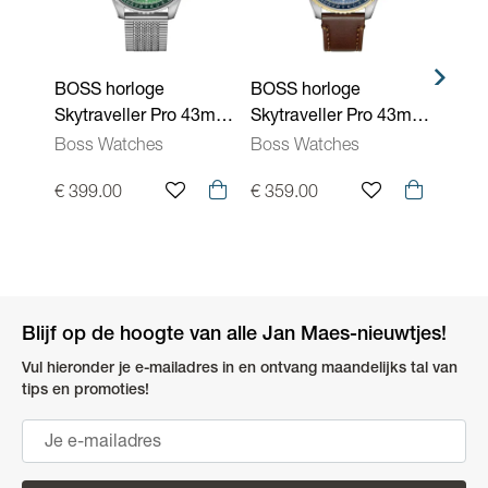
BOSS horloge
BOSS horloge
BOSS
Skytraveller Pro 43mm
Skytraveller Pro 43mm
Skyt
1514347
1514346
1514
Boss Watches
Boss Watches
Boss
€ 399.00
€ 359.00
€ 44
Blijf op de hoogte van alle Jan Maes-nieuwtjes!
Vul hieronder je e-mailadres in en ontvang maandelijks tal van
tips en promoties!