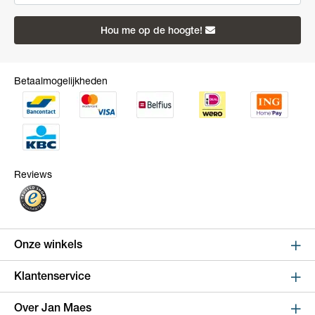
Hou me op de hoogte!
Betaalmogelijkheden
Reviews
Onze winkels
Sint Niklaas
Klantenservice
Kapelstraat 100, shop 123
Online bestellen en betalen
Over Jan Maes
9100 Sint-Niklaas