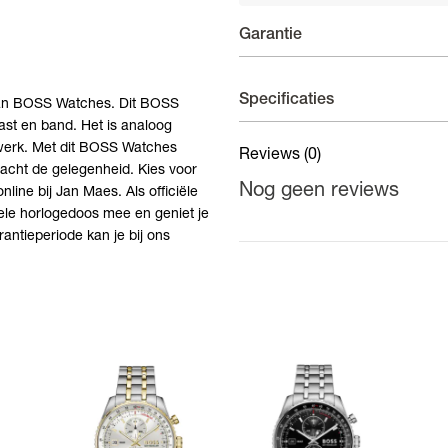
Garantie
Horloges - 2 jaar garantie
Specificaties
van BOSS Watches. Dit BOSS
ast en band. Het is analoog
Op uurwerken voorziet de fab
werk. Met dit BOSS Watches
fabricagefouten aan het bin
Reviews
(0)
Materiaal band
geacht de gelegenheid. Kies voor
Nog geen reviews
nline bij Jan Maes. Als officiële
Materiaal kast
ele horlogedoos mee en geniet je
Kastdiameter
antieperiode kan je bij ons
Kleur kast
Kleur band
Kleur wijzerplaat
Binnenwerk
Waterdichtheid