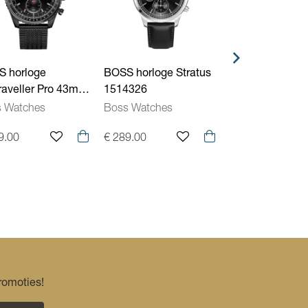
Vouwsluiting
 horloge
BOSS horloge Stratus
BOSS horloge S
raveller Pro 43mm
1514326
1514330
4348
 Watches
Boss Watches
Boss Watches
9.00
€ 289.00
€ 299.00
romoties!