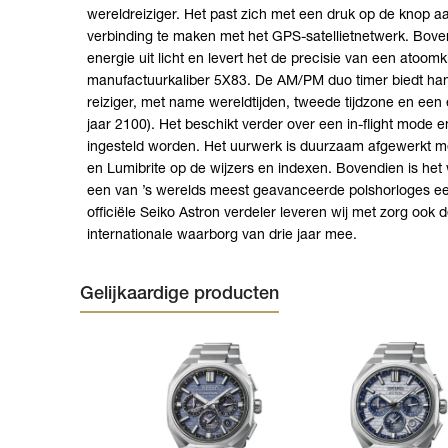
wereldreiziger. Het past zich met een druk op de knop a
verbinding te maken met het GPS-satellietnetwerk. Boven
energie uit licht en levert het de precisie van een atoomk
manufactuurkaliber 5X83. De AM/PM duo timer biedt han
reiziger, met name wereldtijden, tweede tijdzone en een
jaar 2100). Het beschikt verder over een in-flight mode 
ingesteld worden. Het uurwerk is duurzaam afgewerkt me
en Lumibrite op de wijzers en indexen. Bovendien is het 
een van ’s werelds meest geavanceerde polshorloges een
officiële Seiko Astron verdeler leveren wij met zorg ook
internationale waarborg van drie jaar mee.
Gelijkaardige producten