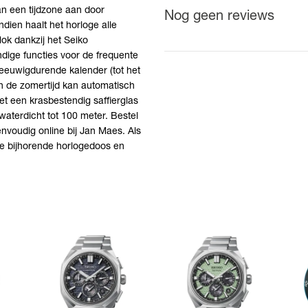
an een tijdzone aan door
Nog geen reviews
Gangreserve
dien haalt het horloge alle
ca. 6 maande
uurwerk
lok dankzij het Seiko
dige functies voor de frequente
Materiaal kast
Titanium
 eeuwigdurende kalender (tot het
en de zomertijd kan automatisch
Kastdiameter
43 mm
t een krasbestendig saffierglas
Kleur kast
Zilverkleurig
waterdicht tot 100 meter. Bestel
voudig online bij Jan Maes. Als
Kleur band
Bicolor
 de bijhorende horlogedoos en
Kleur
Grijs
wijzerplaat
Binnenwerk
GPS Solar
Waterdichtheid
10 ATM - 100
Multifunctie,
Kenmerken
Saffierglas, 
Uurwerken
Schroefdeksel