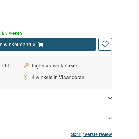
2 à 3 weken
n
winkelmandje
f €60
Eigen uurwerkmaker
4 winkels in Vlaanderen
rikant een gelimiteerde waarborg van 3 jaar op
nenwerk.
Schrijf eerste review
keramiek