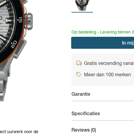
Op bestelling - Levering binnen 
In
mij
Gratis verzending vana
Meer dan 100 merken
Garantie
Horloges - 3 jaar garantie
Specificaties
Op uurwerken voorziet de fab
fabricagefouten aan het bin
Reviews
(0)
Materiaal band
Titanium met 
fect uurwerk voor de