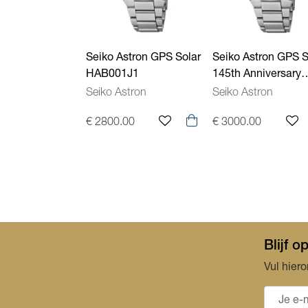
Seiko Astron GPS Solar
Seiko Astron GPS S
HAB001J1
145th Anniversary
Limited Edition
Seiko Astron
Seiko Astron
HAB004J1
€ 2800.00
€ 3000.00
Blijf 
Vul hiero