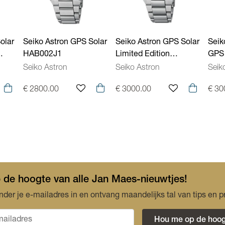
olar
Seiko Astron GPS Solar
Seiko Astron GPS Solar
Seik
HAB002J1
Limited Edition
GPS 
HAB005J1
Edit
Seiko Astron
Seiko Astron
Seik
€ 2800.00
€ 3000.00
€ 30
op de hoogte van alle Jan Maes-nieuwtjes!
nder je e-mailadres in en ontvang maandelijks tal van tips en p
Hou me op de hoog