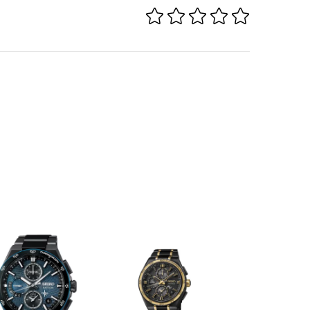
n
 meter
 Eeuwigdurende kalender, Tweede tijdzone / GMT,
Luminescerende coating op wijzers en/of indexen,
, Vouwsluiting