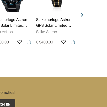
o horloge Astron
Seiko horloge Astron
Seiko horloge A
Solar Limited
GPS Solar Limited
GPS Solar SSH
ion SSH187J1
Edition SSH186J1
o Astron
Seiko Astron
Seiko Astron
00.00
€ 3400.00
€ 3200.00
romoties!
te!